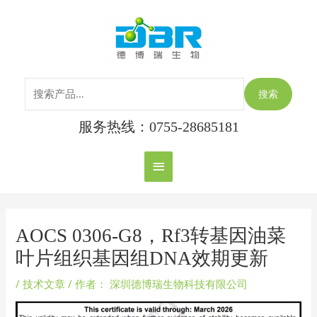
跳
搜
主
至
索：
内
菜
容
单
搜索
服务热线：0755-28685181
Post
navigation
AOCS 0306-G8，Rf3转基因油菜
叶片组织基因组DNA效期更新
/
技术文章
/ 作者：
深圳德博瑞生物科技有限公司