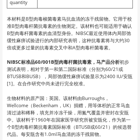
quantity
本材料是B型肉毒梭菌毒素马抗血清的冻干残留物。它用于校
准B型肉毒杆菌抗毒素的生物测定。该材料也可能适用于确认
B型肉毒杆菌毒素的血清型身份。NIBSC最近使用体内局部弛
缓性麻痹试验进行的内部研究表明，这种抗毒素将与大约30
倍或更多过量的抗毒素交叉中和A型肉毒杆菌毒素。
NIBSC标准品60/001B型肉毒杆菌抗毒素，马产品分析
初步
测试表明，相对于第一和第二国际标准（分别为60/21或
BTUSB和BUSB），局部弛缓性麻痹试验显示为2400 IU/安瓿
[1]。在合作研究中尚未进行完全校准。
生物材料的原产国：英国。该材料由Burroughs，
Wellcome（Beckenham，UK）捐赠，用等体积的正常马血
清过滤和稀释，填充并冷冻干燥，用氮气覆盖并密封在安瓿
中。该材料于1960年在国家医学研究所被安瓿化，作为第一
个B型肉毒杆菌抗毒素国际标准（BTUSB或60/21）的候选替
代品。每安瓿含有1.0ml马血清的冻干残留物。