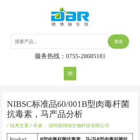
跳
搜
主
至
索：
内
菜
容
单
搜索
服务热线：0755-28685181
Post
navigation
NIBSC标准品60/001B型肉毒杆菌
抗毒素，马产品分析
/
技术文章
/ 作者：
深圳德博瑞生物科技有限公司
Product
B型肉毒杆菌抗毒素，马/马B型肉毒杆菌抗