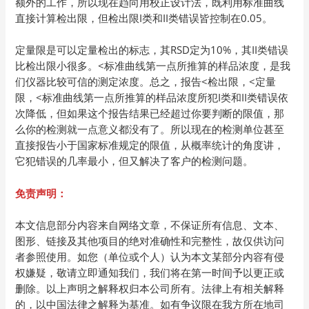
额外的工作，所以现在趋向用校正设计法，既利用标准曲线
直接计算检出限，但检出限I类和II类错误皆控制在0.05。
定量限是可以定量检出的标志，其RSD定为10%，其II类错误
比检出限小很多。<标准曲线第一点所推算的样品浓度，是我
们仪器比较可信的测定浓度。总之，报告<检出限，<定量
限，<标准曲线第一点所推算的样品浓度所犯I类和II类错误依
次降低，但如果这个报告结果已经超过你要判断的限值，那
么你的检测就一点意义都没有了。所以现在的检测单位甚至
直接报告小于国家标准规定的限值，从概率统计的角度讲，
它犯错误的几率最小，但又解决了客户的检测问题。
免责声明：
本文信息部分内容来自网络文章，不保证所有信息、文本、
图形、链接及其他项目的绝对准确性和完整性，故仅供访问
者参照使用。如您（单位或个人）认为本文某部分内容有侵
权嫌疑，敬请立即通知我们，我们将在第一时间予以更正或
删除。以上声明之解释权归本公司所有。法律上有相关解释
的，以中国法律之解释为基准。如有争议限在我方所在地司