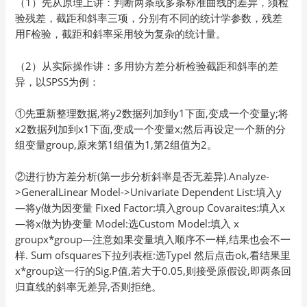
（1）先从原理上讲：判断两条或多条标准曲线的差异，须检
验残差，截距和斜率三项，分别有不同的统计学参数，残差
用F检验，截距和斜率采用较为复杂的统计量。
（2）从实际操作讲：多用协方差分析检验截距和斜率的差
异，以SPSS为例：
①先重新整理数据,将y2数据列加到y1下面,变成一个变量y;将
x2数据列加到x1下面,变成一个变量x;然后再设定一个新的分
组变量group,原来第1组值为1,第2组值为2。
②进行协方差分析(第一步分析斜率是否无差异).Analyze-
>GeneralLinear Model->Univariate Dependent List:填入y
—将y做为因变量 Fixed Factor:填入group Covaraites:填入x
—将x做为协变量 Model:选Custom Model:填入 x
groupx*group—注意如果变量填入顺序不一样,结果也会不一
样. Sum ofsquares下拉列表框:选TypeI 然后点击ok,看结果里
x*group这一行的Sig.P值,若大于0.05,则接受原假设,即两条回
归直线的斜率无差异,否则拒绝。