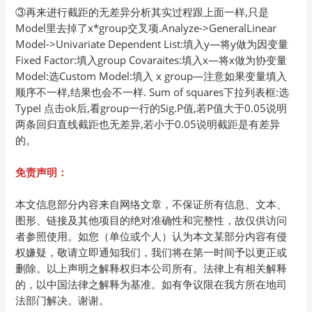
③再来进行截距的无差异分析其实过程跟上面一样,只是
Model里去掉了x*group交叉项.Analyze->GeneralLinear
Model->Univariate Dependent List:填入y—将y做为因变量
Fixed Factor:填入group Covaraites:填入x—将x做为协变量
Model:选Custom Model:填入 x group—注意如果变量填入
顺序不一样,结果也会不一样. Sum of squares下拉列表框:选
TypeI 点击ok后,看group一行的Sig.P值,若P值大于0.05说明
两条回归直线截距也无差异,若小于0.05说明截距是有差异
的。
免责声明：
本文信息部分内容来自网络文章，不保证所有信息、文本、
图形、链接及其他项目的绝对准确性和完整性，故仅供访问
者参照使用。如您（单位或个人）认为本文某部分内容有侵
权嫌疑，敬请立即通知我们，我们将在第一时间予以更正或
删除。以上声明之解释权归本公司所有。法律上有相关解释
的，以中国法律之解释为基准。如有争议限在我方所在地司
法部门解决。谢谢。