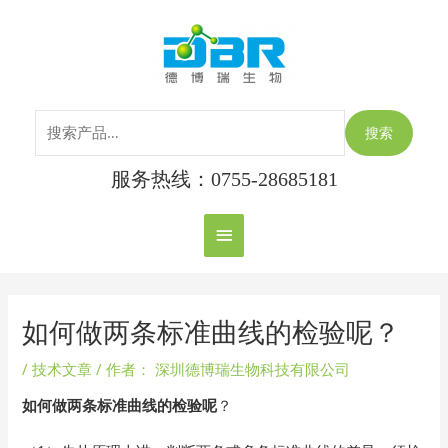
跳
搜
主
至
索：
内
菜
容
单
搜索
服务热线：0755-28685181
Post
navigation
如何做两条标准曲线的检验呢？
/
技术文章
/ 作者：
深圳德博瑞生物科技有限公司
如何做两条标准曲线的检验呢
？