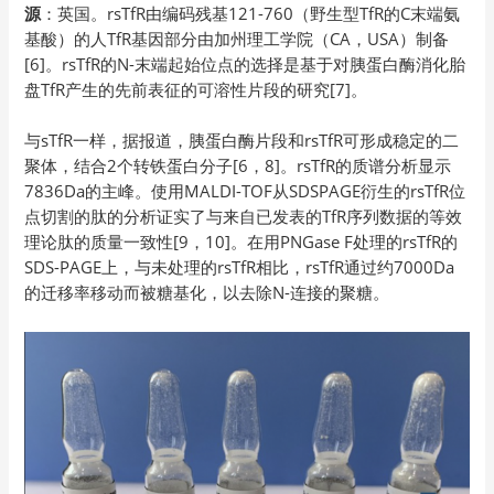
源
：英国。rsTfR由编码残基121-760（野生型TfR的C末端氨
基酸）的人TfR基因部分由加州理工学院（CA，USA）制备
[6]。rsTfR的N-末端起始位点的选择是基于对胰蛋白酶消化胎
盘TfR产生的先前表征的可溶性片段的研究[7]。
与sTfR一样，据报道，胰蛋白酶片段和rsTfR可形成稳定的二
聚体，结合2个转铁蛋白分子[6，8]。rsTfR的质谱分析显示
7836Da的主峰。使用MALDI-TOF从SDSPAGE衍生的rsTfR位
点切割的肽的分析证实了与来自已发表的TfR序列数据的等效
理论肽的质量一致性[9，10]。在用PNGase F处理的rsTfR的
SDS-PAGE上，与未处理的rsTfR相比，rsTfR通过约7000Da
的迁移率移动而被糖基化，以去除N-连接的聚糖。