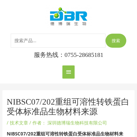
跳
搜
主
至
索：
内
菜
容
单
搜索
服务热线：0755-28685181
Post
navigation
NIBSC07/202重组可溶性转铁蛋白
受体标准品生物材料来源
/
技术文章
/ 作者：
深圳德博瑞生物科技有限公司
NIBSC07/202重组可溶性转铁蛋白受体标准品生物材料来