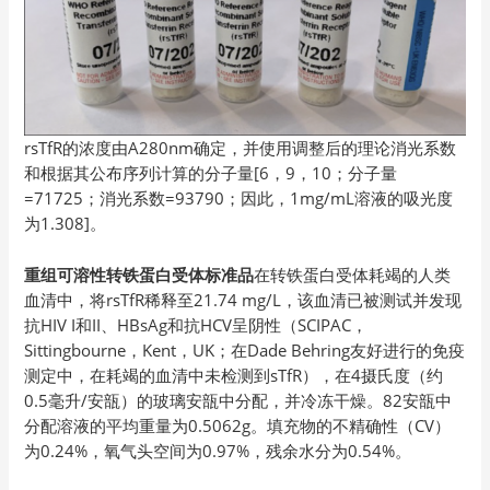
rsTfR的浓度由A280nm确定，并使用调整后的理论消光系数
和根据其公布序列计算的分子量[6，9，10；分子量
=71725；消光系数=93790；因此，1mg/mL溶液的吸光度
为1.308]。
重组可溶性转铁蛋白受体标准品
在转铁蛋白受体耗竭的人类
血清中，将rsTfR稀释至21.74 mg/L，该血清已被测试并发现
抗HIV I和II、HBsAg和抗HCV呈阴性（SCIPAC，
Sittingbourne，Kent，UK；在Dade Behring友好进行的免疫
测定中，在耗竭的血清中未检测到sTfR），在4摄氏度（约
0.5毫升/安瓿）的玻璃安瓿中分配，并冷冻干燥。82安瓿中
分配溶液的平均重量为0.5062g。填充物的不精确性（CV）
为0.24%，氧气头空间为0.97%，残余水分为0.54%。