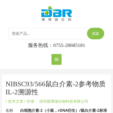
跳
搜
主
至
索：
内
菜
容
单
搜索
服务热线：0755-28685181
Post
navigation
NIBSC93/566鼠白介素-2参考物质
IL-2溯源性
/
技术文章
/ 作者：
深圳德博瑞生物科技有限公司
名称
白细胞介素-2（小鼠，rDNA衍生）/鼠白介素-2标准