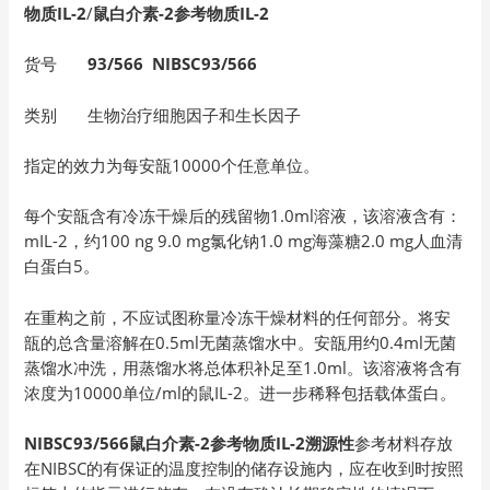
物质IL-2
/
鼠白介素-2参考物质IL-2
货号
93/566
NIBSC93/566
类别 生物治疗细胞因子和生长因子
指定的效力为每安瓿10000个任意单位。
每个安瓿含有冷冻干燥后的残留物1.0ml溶液，该溶液含有：
mIL-2，约100 ng 9.0 mg氯化钠1.0 mg海藻糖2.0 mg人血清
白蛋白5。
在重构之前，不应试图称量冷冻干燥材料的任何部分。将安
瓿的总含量溶解在0.5ml无菌蒸馏水中。安瓿用约0.4ml无菌
蒸馏水冲洗，用蒸馏水将总体积补足至1.0ml。该溶液将含有
浓度为10000单位/ml的鼠IL-2。进一步稀释包括载体蛋白。
NIBSC93/566鼠白介素-2参考物质IL-2溯源性
参考材料存放
在NIBSC的有保证的温度控制的储存设施内，应在收到时按照