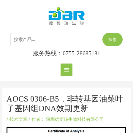
跳
搜
主
至
索：
内
菜
容
单
搜索
服务热线：0755-28685181
Post
navigation
AOCS 0306-B5，非转基因油菜叶
子基因组DNA效期更新
/
技术文章
/ 作者：
深圳德博瑞生物科技有限公司