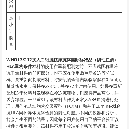
类
型
最
1
小
订
购
量
WHO17/212抗人白细胞抗原抗体国际标准品（阴性血清）
HLA重构条件
材料的使用在重新配制之前，不应试图称量冷
冻干燥材料的任何部分，也不应在使用后重新冷冻等分试
样。要重新配制该材料，将安瓿的全部内容物溶解在0.5ml无
菌蒸馏水中，保持在2-8ºC，并在72小时内使用。如果在重新
配制冻干材料时发现存在冷冻沉淀物，则应将产品离心，并
丢弃颗粒。一旦重组，该材料应作为正常人AB+血清进行处
理，用作流式细胞术交叉配型（FCXM）和基于Luminex珠的
抗HLA同种异体抗体检测的阴性对照。不同的仪器和分析可
能会产生不同的结果，因此每个用户使用自己的平台验证该
控件是很重要的。该材料不用于校准单个实验室标准。建议