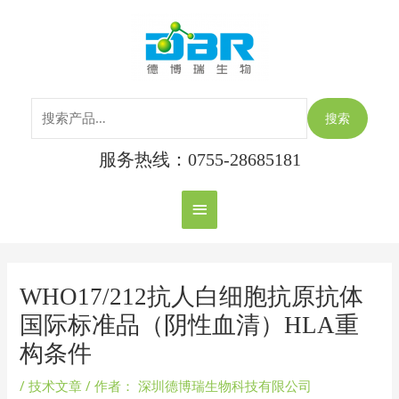
跳
搜
主
至
索：
内
菜
容
单
搜索
服务热线：0755-28685181
Post
navigation
WHO17/212抗人白细胞抗原抗体
国际标准品（阴性血清）HLA重
构条件
/
技术文章
/ 作者：
深圳德博瑞生物科技有限公司