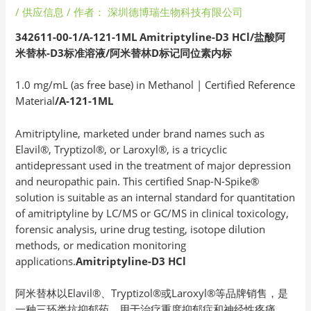
/
供应信息
/ 作者：
深圳德博瑞生物科技有限公司
342611-00-1/A-121-1ML Amitriptyline-D3 HCl/
盐酸阿
米替林-D3
标准溶液/
阿米替林D
标记同位素内标
1.0 mg/mL (as free base) in Methanol | Certified Reference
Material
/A-121-1ML
Amitriptyline, marketed under brand names such as
Elavil®, Tryptizol®, or Laroxyl®, is a tricyclic
antidepressant used in the treatment of major depression
and neuropathic pain. This certified Snap-N-Spike®
solution is suitable as an internal standard for quantitation
of amitriptyline by LC/MS or GC/MS in clinical toxicology,
forensic analysis, urine drug testing, isotope dilution
methods, or medication monitoring
applications.
Amitriptyline-D3 HCl
阿米替林以Elavil®、Tryptizol®或Laroxyl®等品牌销售，是
一种三环类抗抑郁药，用于治疗重度抑郁症和神经性疼痛。