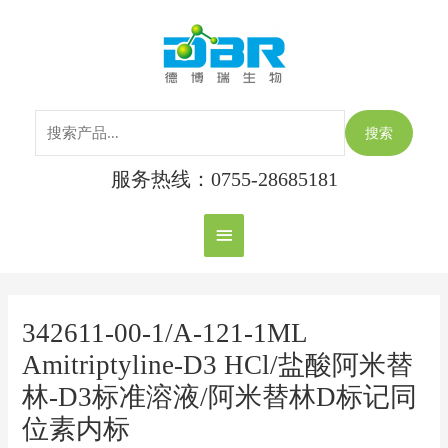
跳
搜
主
至
索：
内
菜
容
单
搜索
服务热线：0755-28685181
Post
navigation
342611-00-1/A-121-1ML
Amitriptyline-D3 HCl/盐酸阿米替
林-D3标准溶液/阿米替林D标记同
位素内标