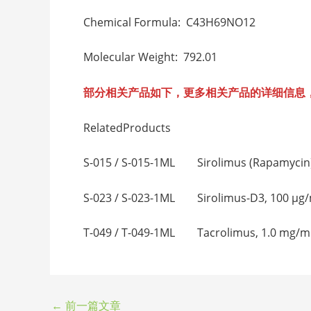
Chemical Formula: C43H69NO12
Molecular Weight: 792.01
部分相关产品如下，更多相关产品的详细信息
RelatedProducts
S-015 / S-015-1ML Sirolimus (Rapamycin
S-023 / S-023-1ML Sirolimus-D3, 100 μg
T-049 / T-049-1ML Tacrolimus, 1.0 mg/
←
前一篇文章