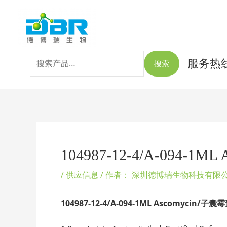
跳
搜
至
索：
内
容
服务热线：
搜索
Post
navigation
104987-12-4/A-094-
/
供应信息
/ 作者：
深圳德博瑞生物科技有限
104987-12-4/A-094-1ML Ascomycin/
子囊霉