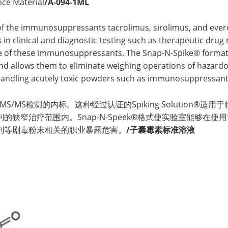
nce Material
/A-094-1ML
of the immunosuppressants tacrolimus, sirolimus, and everol
ons in clinical and diagnostic testing such as therapeutic dru
 of these immunosuppressants. The Snap-N-Spike® format pr
 and allows them to eliminate weighing operations of hazard
handling acutely toxic powders such as immunosuppressant
/MS检测的内标。这种经过认证的Spiking Solution®
狭窄治疗范围内。Snap-N-Speek®格式使实验室能够在
剂等剧毒粉末相关的职业暴露危害。
/子囊霉素标准溶液