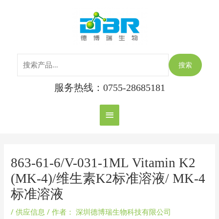
跳
搜
主
至
索：
内
菜
容
单
搜索
服务热线：0755-28685181
Post
navigation
863-61-6/V-031-1ML Vitamin K2
(MK-4)/维生素K2标准溶液/ MK-4
标准溶液
/
供应信息
/ 作者：
深圳德博瑞生物科技有限公司