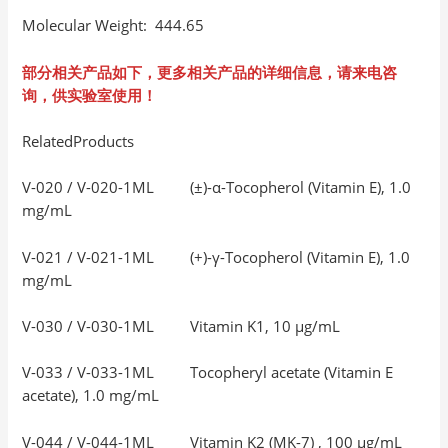
Molecular Weight: 444.65
部分相关产品如下，更多相关产品的详细信息，请来电咨
询，供实验室使用！
RelatedProducts
V-020 / V-020-1ML (±)-α-Tocopherol (Vitamin E), 1.0
mg/mL
V-021 / V-021-1ML (+)-γ-Tocopherol (Vitamin E), 1.0
mg/mL
V-030 / V-030-1ML Vitamin K1, 10 µg/mL
V-033 / V-033-1ML Tocopheryl acetate (Vitamin E
acetate), 1.0 mg/mL
V-044 / V-044-1ML Vitamin K2 (MK-7) , 100 μg/mL