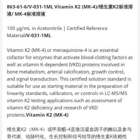
863-61-6/V-031-1ML Vitamin K2 (MK-4)/
维生素K2
标准溶
液/ MK-4
标准溶液
100 µg/mL in Acetonitrile | Certified Reference
Material
/V-031-1ML
Vitamin K2 (MK-4) or menaquinone-4 is an essential
cofactor for enzymes that activate blood-clotting factors as
well as vitamin K-dependent (VKD) proteins involved in
bone metabolism, arterial calcification, growth control,
and signal transduction. This certified solution standard is
suitable for use as starting material in the preparation of
linearity standards, calibrators, or controls in LC-MS/MS
vitamin K2 testing applications such as assessment of
vitamin K2 deficiency and research of VKD
proteins.
Vitamin K2 (MK-4)
维生素K2（MK-4）或甲萘醌-4是激活凝血因子的酶以及参与
骨代谢、动脉钙化、生长控制和信号转导的维生素K依赖性