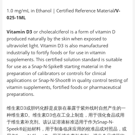
1.0 mg/mL in Ethanol | Certified Reference Material
/V-
025-1ML
Vitamin D3
or cholecalciferol is a form of vitamin D
produced naturally by the skin when exposed to
ultraviolet light. Vitamin D3 is also manufactured
industrially to fortify foods or for use in vitamin
supplements. This certified solution standard is suitable
for use as a Snap-N-Spike® starting material in the
preparation of calibrators or controls for clinical
applications or Snap-N-Shoot® in quality control testing of
vitamin supplements, fortified foods or pharmaceutical
preparations.
维生素D3或胆钙化醇是皮肤在暴露于紫外线时自然产生的一
种维生素D。维生素D3也在工业上制造，用于强化食品或用
于维生素补充剂。该认证溶液标准适用于作为Snap-N-
Speek®起始材料，用于制备临床应用的校准品或对照品，或