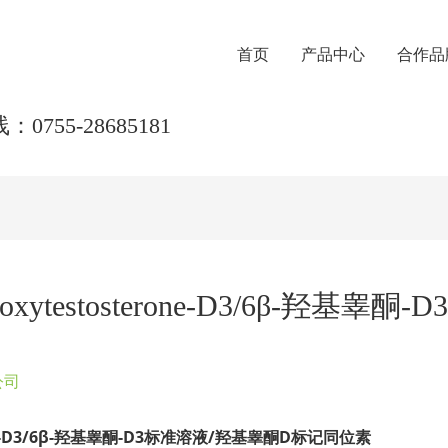
首页
产品中心
合作品
0755-28685181
Hydroxytestosterone-D3/6β-
公司
-D3/6
β-
羟基睾酮-D3
标准溶液/
羟基睾酮D
标记同位素