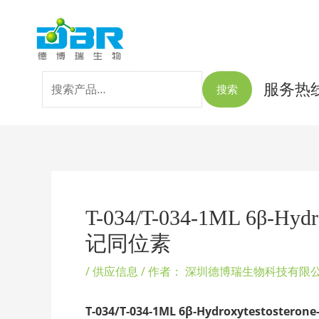
跳
搜
至
索：
内
容
服务热线：
搜索
Post
navigation
T-034/T-034-1ML 6β-
记同位素
/
供应信息
/ 作者：
深圳德博瑞生物科技有限
T-034/T-034-1ML 6β-Hydroxytestosterone