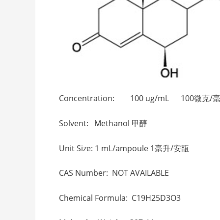
Concentration: 100 ug/mL 100微克/
Solvent: Methanol 甲醇
Unit Size: 1 mL/ampoule 1毫升/安瓿
CAS Number: NOT AVAILABLE
Chemical Formula: C19H25D3O3