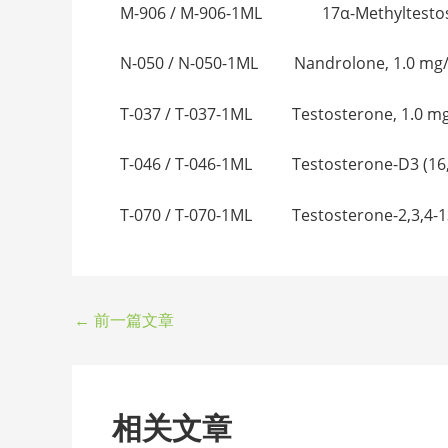
M-906 / M-906-1ML 17α-Methyltestos
N-050 / N-050-1ML Nandrolone, 1.0 m
T-037 / T-037-1ML Testosterone, 1.0 
T-046 / T-046-1ML Testosterone-D3 (16, 
T-070 / T-070-1ML Testosterone-2,3,4-
←
前一篇文章
相关文章