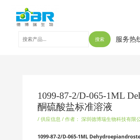
跳
搜
至
索：
内
容
服务热线：
搜索
Post
navigation
1099-87-2/D-065-1ML Deh
酮硫酸盐标准溶液
/
供应信息
/ 作者：
深圳德博瑞生物科技有限
1099-87-2/D-065-1ML Dehydroepiandroster