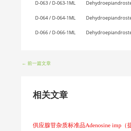
D-063 / D-063-1ML Dehydroepiandroste
D-064 / D-064-1ML Dehydroepiandrostero
D-066 / D-066-1ML Dehydroepiandrosteron
←
前一篇文章
相关文章
供应腺苷杂质标准品Adenosine im