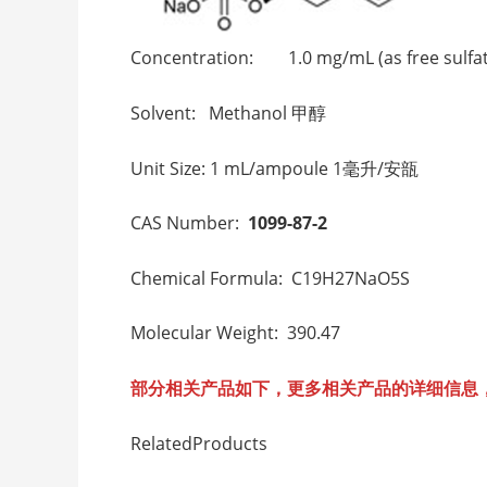
Concentration: 1.0 mg/mL (as free s
Solvent: Methanol 甲醇
Unit Size: 1 mL/ampoule 1毫升/安瓿
CAS Number:
1099-87-2
Chemical Formula: C19H27NaO5S
Molecular Weight: 390.47
部分相关产品如下，更多相关产品的详细信息
RelatedProducts