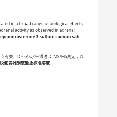
ed in a broad range of biological effects
renal activity as observed in adrenal
epiandrosterone 3-sulfate sodium salt
关。DHEAS水平通过LC-MS/MS测定，以
/脱氢表雄酮硫酸盐标准溶液