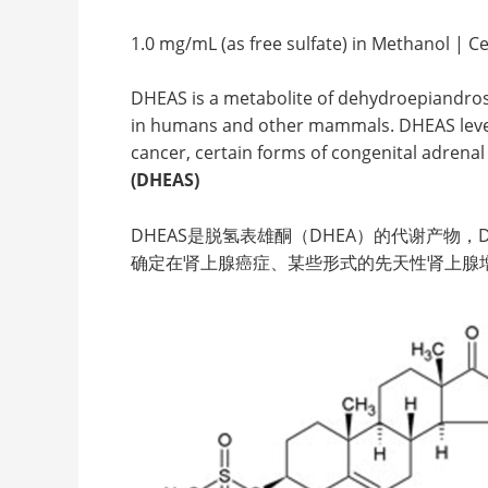
1.0 mg/mL (as free sulfate) in Methanol | Ce
DHEAS is a metabolite of dehydroepiandrost
in humans and other mammals. DHEAS levels
cancer, certain forms of congenital adrenal
(DHEAS)
DHEAS是脱氢表雄酮（DHEA）的代谢产物，
确定在肾上腺癌症、某些形式的先天性肾上腺