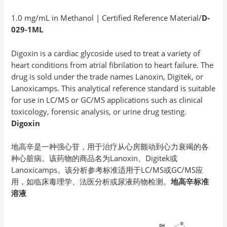
1.0 mg/mL in Methanol | Certified Reference Material/
D-
029-1ML
Digoxin is a cardiac glycoside used to treat a variety of
heart conditions from atrial fibrilation to heart failure. The
drug is sold under the trade names Lanoxin, Digitek, or
Lanoxicamps. This analytical reference standard is suitable
for use in LC/MS or GC/MS applications such as clinical
toxicology, forensic analysis, or urine drug testing.
Digoxin
地高辛是一种强心苷，用于治疗从心房颤动到心力衰竭的各
种心脏病。该药物的商品名为Lanoxin、Digitek或
Lanoxicamps。该分析参考标准适用于LC/MS或GC/MS应
用，如临床毒理学、法医分析或尿液药物检测。
地高辛标准
溶液