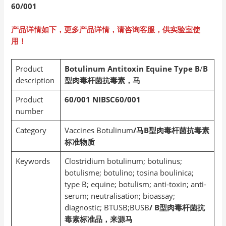
60/001
产品详情如下，更多产品详情，请咨询客服，供实验室使
用！
Product
Botulinum Antitoxin Equine Type B
/
B
description
型肉毒杆菌抗毒素，马
Product
60/001
NIBSC60/001
number
Category
Vaccines Botulinum
/马B型肉毒杆菌抗毒素
标准物质
Keywords
Clostridium botulinum; botulinus;
botulisme; botulino; tosina boulinica;
type B; equine; botulism; anti-toxin; anti-
serum; neutralisation; bioassay;
diagnostic; BTUSB;BUSB
/ B型肉毒杆菌抗
毒素标准品，来源马