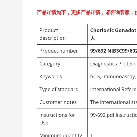
产品详情如下，更多产品详情，请咨询客服，
Product
Chorionic Gonadot
description
人
Product number
99/692
NIBSC99/69
Category
Diagnostics Protei
Keywords
hCG, immunoassay, C
Type of standard
International Refer
Customer notes
The International s
Instructions for
99-692.pdf Instructi
Use
Minimum quantity
1