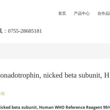
首页
产品中心
合作品
0755-28685181
nadotrophin, nicked beta subunit,
公司
nicked beta subunit, Human WHO Reference Reagent 99/