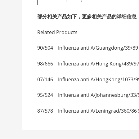
部分相关产品如下，更多相关产品的详细信息
Related Products
90/504 Influenza anti A/Guangdong
98/666 Influenza anti A/Hong Kong
07/146 Influenza anti A/HongKong/
95/524 Influenza anti A/Johannesbu
87/578 Influenza anti A/Leningrad/36