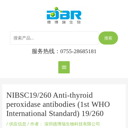
跳
搜
主
至
索：
内
菜
容
单
搜索
服务热线：0755-28685181
Post
navigation
NIBSC19/260 Anti-thyroid
peroxidase antibodies (1st WHO
International Standard) 19/260
/
供应信息
/ 作者：
深圳德博瑞生物科技有限公司