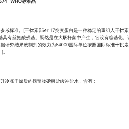
0/574 WHO标准品
生物参考标准。[干扰素βSer 17突变蛋白是一种稳定的重组人干
基具有丝氨酸残基。既然是在大肠杆菌中产生，它没有糖基化。该制
究结果该制剂的效力为64000国际单位按照国际标准干扰素β-丝氨
）]。
毫升冷冻干燥后的残留物磷酸盐缓冲盐水，含有：