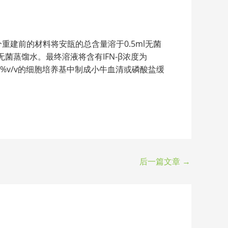
重建前的材料将安瓿的总含量溶于0.5ml无菌
无菌蒸馏水。最终溶液将含有IFN-β浓度为
–10%v/v的细胞培养基中制成小牛血清或磷酸盐缓
后一篇文章
→