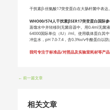
干扰素β-丝氨酸17突变蛋白在大肠杆菌中表达
WHO00/574人干扰素βSER17突变蛋白国际
蒸馏水中并转移到无菌容器中。用0.4ml无菌
64000国际单位（IU）/ml。使用载体蛋白其中
冲盐水，pH 7.0-7.4，含0.3%v/v牛酪蛋白
我司专注于标准品/对照品及实验室耗材等产
←
前一篇文章
相关文章