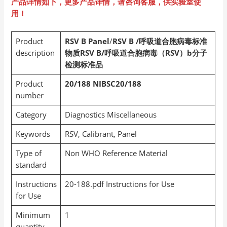
产品详情如下，更多产品详情，请咨询客服，供实验室使
用！
Product
RSV B Panel
/
RSV B /呼吸道合胞病毒标准
description
物质RSV B/呼吸道合胞病毒（RSV）b分子
检测标准品
Product
20/188
NIBSC20/188
number
Category
Diagnostics Miscellaneous
Keywords
RSV, Calibrant, Panel
Type of
Non WHO Reference Material
standard
Instructions
20-188.pdf Instructions for Use
for Use
Minimum
1
quantity