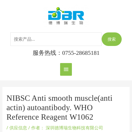
跳
搜
主
至
索：
内
菜
容
单
搜索
服务热线：0755-28685181
Post
navigation
NIBSC Anti smooth muscle(anti
actin) autoantibody. WHO
Reference Reagent W1062
/
供应信息
/ 作者：
深圳德博瑞生物科技有限公司