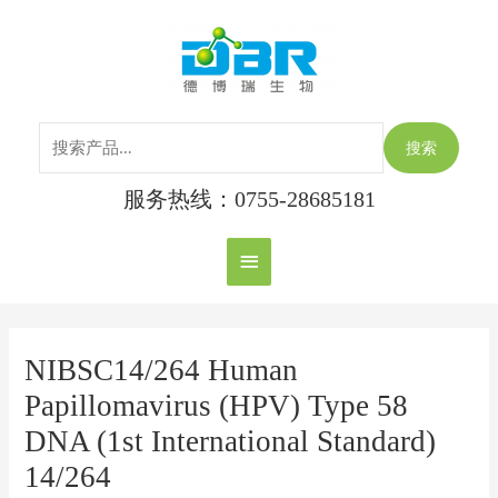
跳
搜
主
至
索：
内
菜
容
单
搜索
服务热线：0755-28685181
Post
navigation
NIBSC14/264 Human
Papillomavirus (HPV) Type 58
DNA (1st International Standard)
14/264