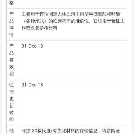
格
产
主要用于评估测定人体血清中同型半胱氨酸和叶酸
品
（各种形式）的临床程序的准确性。它也用于验证工
详
作或次要参考材料
情
产
31-Dec-18
品
有
效
期
证
31-Dec-15
书
更
新
时
间
储
冷冻-80摄氏度/有关此材料的存储信息，请参阅证