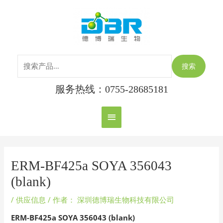
跳
搜
主
至
索：
内
菜
容
单
搜索
服务热线：0755-28685181
Post
navigation
ERM-BF425a SOYA 356043
(blank)
/
供应信息
/ 作者：
深圳德博瑞生物科技有限公司
ERM-BF425a SOYA 356043 (blank)