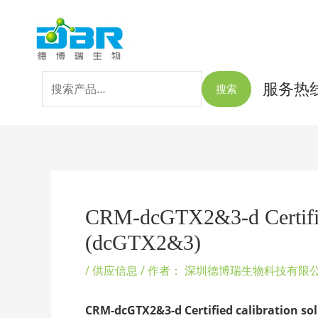
跳
搜
至
索：
内
容
服务热线：
搜索
Post
navigation
CRM-dcGTX2&3-d Certified
(dcGTX2&3)
/
供应信息
/ 作者：
深圳德博瑞生物科技有限
CRM-dcGTX2&3-d Certified calibration so