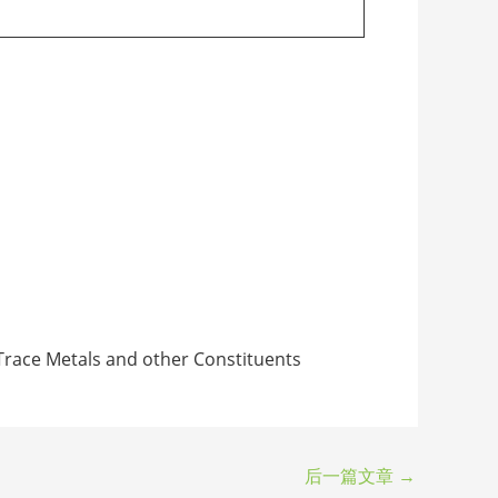
erial
ce Metals and other Constituents
后一篇文章
→