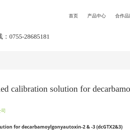
首页
产品中心
合作品
0755-28685181
 calibration solution for decarbamo
公司
lution for decarbamoylgonyautoxin-2 & -3 (dcGTX2&3)