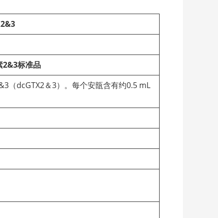
X2&3
2&3
标准品
（dcGTX2＆3）。每个安瓿含有约0.5 mL