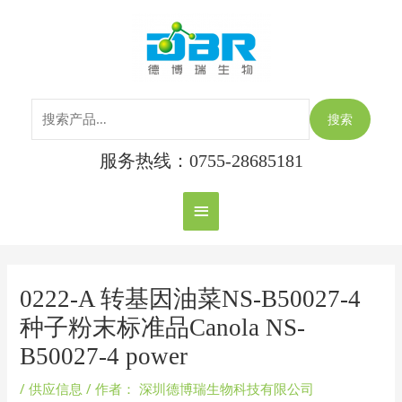
跳
搜
主
至
索：
内
菜
容
单
搜索
服务热线：0755-28685181
Post
navigation
0222-A 转基因油菜NS-B50027-4
种子粉末标准品Canola NS-
B50027-4 power
/
供应信息
/ 作者：
深圳德博瑞生物科技有限公司