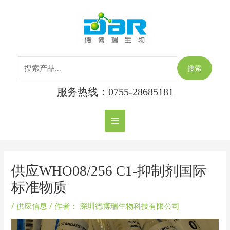
跳
搜
主
至
索：
内
菜
容
单
搜索
服务热线：0755-28685181
Post
navigation
供应WHO08/256 C1-抑制剂国际
标准物质
/
供应信息
/ 作者：
深圳德博瑞生物科技有限公司