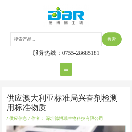
跳
搜
主
至
索：
内
菜
容
单
搜索
服务热线：0755-28685181
Post
navigation
供应澳大利亚标准局兴奋剂检测
用标准物质
/
供应信息
/ 作者：
深圳德博瑞生物科技有限公司