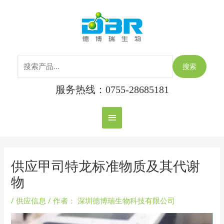
跳
搜
主
至
索：
内
菜
容
单
搜索
服务热线：0755-28685181
Post
navigation
供应甲司特龙标准物质及其代谢
物
/
供应信息
/ 作者：
深圳德博瑞生物科技有限公司