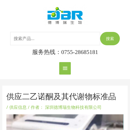
跳
搜
主
至
索：
内
菜
容
单
搜索
服务热线：0755-28685181
Post
navigation
供应二乙诺酮及其代谢物标准品
/
供应信息
/ 作者：
深圳德博瑞生物科技有限公司