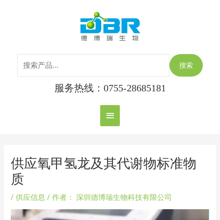
跳
搜
主
至
索：
内
菜
容
单
搜索
服务热线：0755-28685181
Post
navigation
供应氧甲氢龙及其代谢物标准物
质
/
供应信息
/ 作者：
深圳德博瑞生物科技有限公司