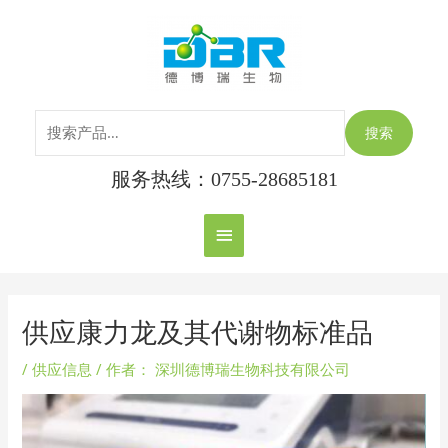
跳
搜
主
至
索：
内
菜
容
单
搜索
服务热线：0755-28685181
Post
navigation
供应康力龙及其代谢物标准品
/
供应信息
/ 作者：
深圳德博瑞生物科技有限公司