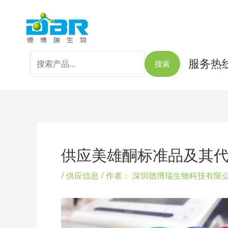
跳
搜
至
索：
内
容
服务热线：
搜索
Post
navigation
供应美雄酮标准品及其
/
供应信息
/ 作者：
深圳德博瑞生物科技有限