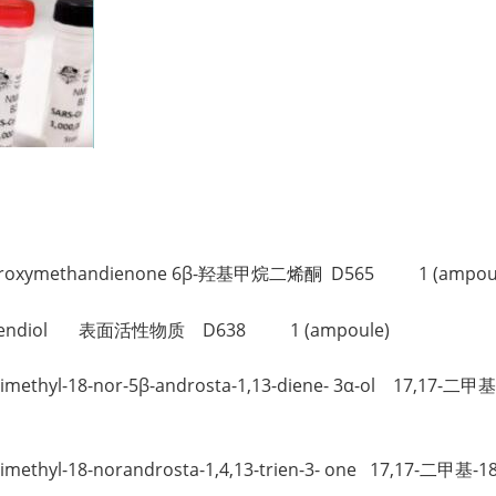
。
Hydroxymethandienone 6β-羟基甲烷二烯酮 D565 1 (ampou
pimetendiol 表面活性物质 D638 1 (ampoule)
Dimethyl-18-nor-5β-androsta-1,13-diene- 3α-ol 17,1
-Dimethyl-18-norandrosta-1,4,13-trien-3- one 17,