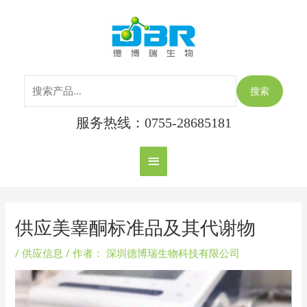
跳
搜
主
至
索：
内
菜
容
单
搜索
服务热线：0755-28685181
Post
navigation
供应美睾酮标准品及其代谢物
/
供应信息
/ 作者：
深圳德博瑞生物科技有限公司