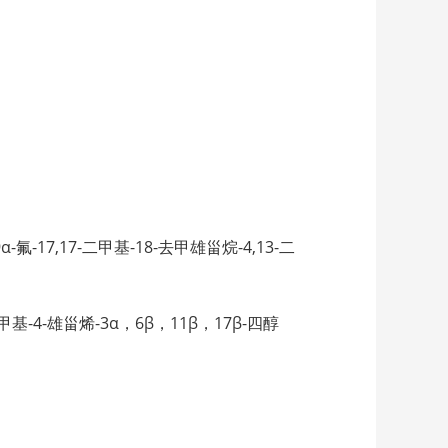
-one 9α-氟-17,17-二甲基-18-去甲雄甾烷-4,13-二
-氟-17α-甲基-4-雄甾烯-3α，6β，11β，17β-四醇