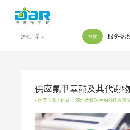
跳
搜
至
索：
内
容
服务热线：
搜索
Post
navigation
供应氟甲睾酮及其代谢
/
供应信息
/ 作者：
深圳德博瑞生物科技有限