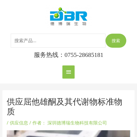
跳
搜
主
至
索：
内
菜
容
单
搜索
服务热线：0755-28685181
Post
navigation
供应屈他雄酮及其代谢物标准物
质
/
供应信息
/ 作者：
深圳德博瑞生物科技有限公司