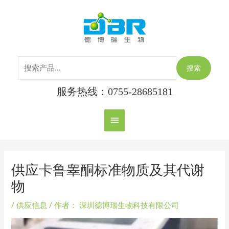
跳
搜
主
至
索：
内
菜
容
单
搜索
服务热线：0755-28685181
Post
navigation
供应卡鲁睾酮标准物质及其代谢
物
/
供应信息
/ 作者：
深圳德博瑞生物科技有限公司