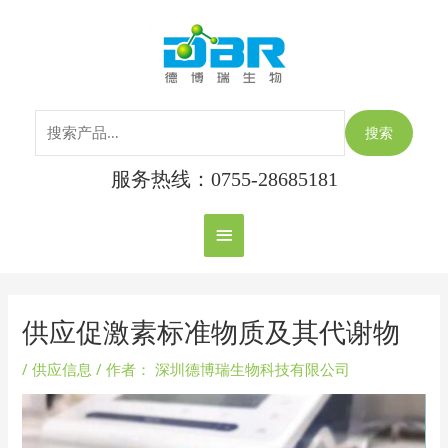
跳
搜
主
至
索：
内
菜
容
单
搜索
服务热线：0755-28685181
Post
navigation
供应促激素标准物质及其代谢物
/
供应信息
/ 作者：
深圳德博瑞生物科技有限公司