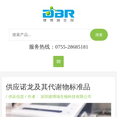
跳
搜
主
至
索：
内
菜
容
单
搜索
服务热线：0755-28685181
Post
navigation
供应诺龙及其代谢物标准品
/
供应信息
/ 作者：
深圳德博瑞生物科技有限公司