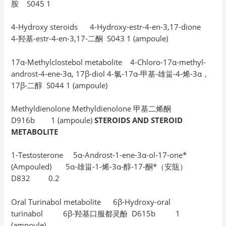
胺 S045 1
4-Hydroxy steroids 4-Hydroxy-estr-4-en-3,17-dione
4-羟基-estr-4-en-3,17-二酮 S043 1 (ampoule)
17α-Methylclostebol metabolite 4-Chloro-17α-methyl-
androst-4-ene-3α, 17β-diol 4-氯-17α-甲基-雄甾-4-烯-3α，
17β-二醇 S044 1 (ampoule)
Methyldienolone Methyldienolone 甲基二烯酮
D916b 1 (ampoule)
STEROIDS AND STEROID
METABOLITE
1-Testosterone 5α-Androst-1-ene-3α-ol-17-one*
(Ampouled) 5α-雄甾-1-烯-3α-醇-17-酮*（安瓿）
D832 0.2
Oral Turinabol metabolite 6β-Hydroxy-oral
turinabol 6β-羟基口服都灵酚 D615b 1
(ampoule)