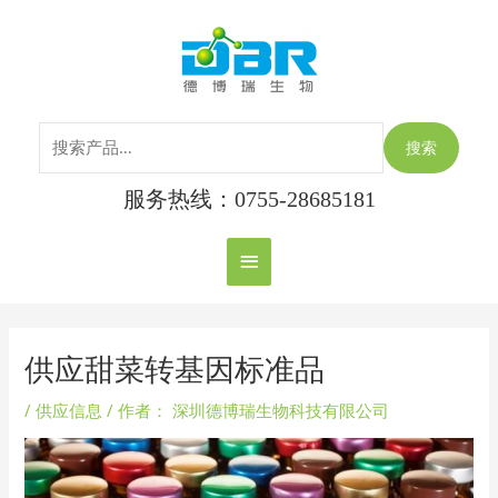
跳
搜
主
至
索：
内
菜
容
单
搜索
服务热线：0755-28685181
Post
navigation
供应甜菜转基因标准品
/
供应信息
/ 作者：
深圳德博瑞生物科技有限公司