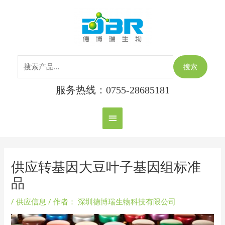
跳
搜
主
至
索：
内
菜
容
单
搜索
服务热线：0755-28685181
Post
navigation
供应转基因大豆叶子基因组标准
品
/
供应信息
/ 作者：
深圳德博瑞生物科技有限公司