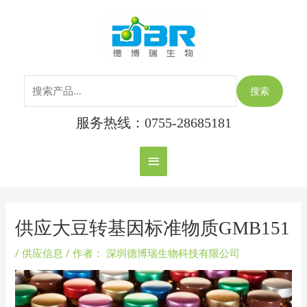
跳
搜
主
至
索：
内
菜
容
单
搜索
服务热线：0755-28685181
Post
navigation
供应大豆转基因标准物质GMB151
/
供应信息
/ 作者：
深圳德博瑞生物科技有限公司