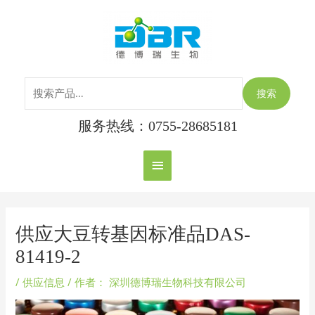
跳
搜
主
至
索：
内
菜
容
单
搜索
服务热线：0755-28685181
Post
navigation
供应大豆转基因标准品DAS-
81419-2
/
供应信息
/ 作者：
深圳德博瑞生物科技有限公司