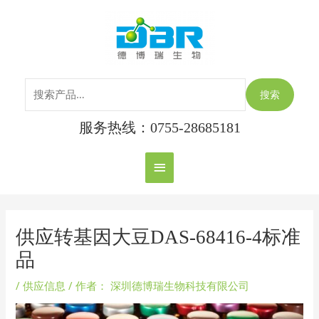
跳
搜
主
至
索：
内
菜
容
单
搜索
服务热线：0755-28685181
Post
navigation
供应转基因大豆DAS-68416-4标准
品
/
供应信息
/ 作者：
深圳德博瑞生物科技有限公司