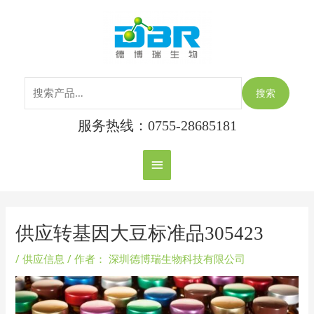
跳
搜
主
至
索：
内
菜
容
单
搜索
服务热线：0755-28685181
Post
navigation
供应转基因大豆标准品305423
/
供应信息
/ 作者：
深圳德博瑞生物科技有限公司