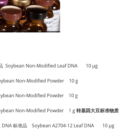
。
ybean Non-Modified Leaf DNA 10 µg
n Non-Modified Powder 10 g
 Non-Modified Powder 10 g
 Non-Modified Powder 1 g
转基因大豆标准物质
A 标准品 Soybean A2704-12 Leaf DNA 10 µg