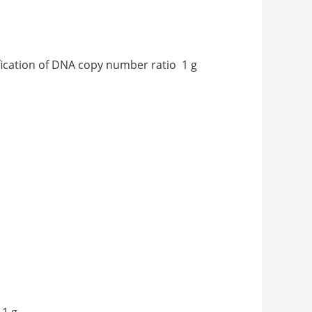
ation of DNA copy number ratio 1 g
1 g