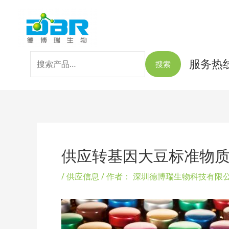
跳
搜
至
索：
内
容
服务热线：
搜索
Post
navigation
供应转基因大豆标准物
/
供应信息
/ 作者：
深圳德博瑞生物科技有限