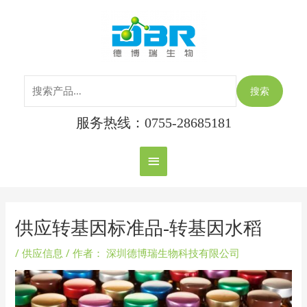
跳
搜
主
至
索：
内
菜
容
单
搜索
服务热线：0755-28685181
Post
navigation
供应转基因标准品-转基因水稻
/
供应信息
/ 作者：
深圳德博瑞生物科技有限公司