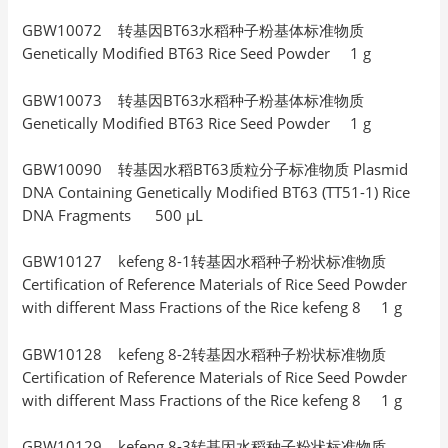
GBW10072 转基因BT63水稻种子粉基体标准物质
Genetically Modified BT63 Rice Seed Powder 1 g
GBW10073 转基因BT63水稻种子粉基体标准物质
Genetically Modified BT63 Rice Seed Powder 1 g
GBW10090 转基因水稻BT63质粒分子标准物质 Plasmid
DNA Containing Genetically Modified BT63 (TT51-1) Rice
DNA Fragments 500 μL
GBW10127 kefeng 8-1转基因水稻种子粉状标准物质
Certification of Reference Materials of Rice Seed Powder
with different Mass Fractions of the Rice kefeng 8 1 g
GBW10128 kefeng 8-2转基因水稻种子粉状标准物质
Certification of Reference Materials of Rice Seed Powder
with different Mass Fractions of the Rice kefeng 8 1 g
GBW10129 kefeng 8-3转基因水稻种子粉状标准物质