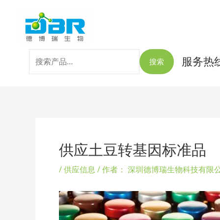
跳
搜
至
索：
内
容
服务热线：
搜索
Post
navigation
供应土豆转基因标准品
/
供应信息
/ 作者：
深圳德博瑞生物科技有限