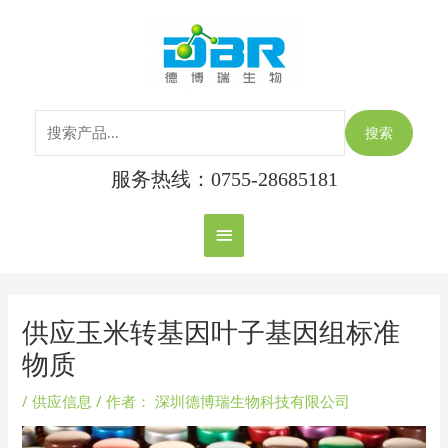
跳
搜
主
至
索：
内
菜
容
单
搜索
服务热线：0755-28685181
Post
navigation
供应玉米转基因叶子基因组标准
物质
/
供应信息
/ 作者：
深圳德博瑞生物科技有限公司